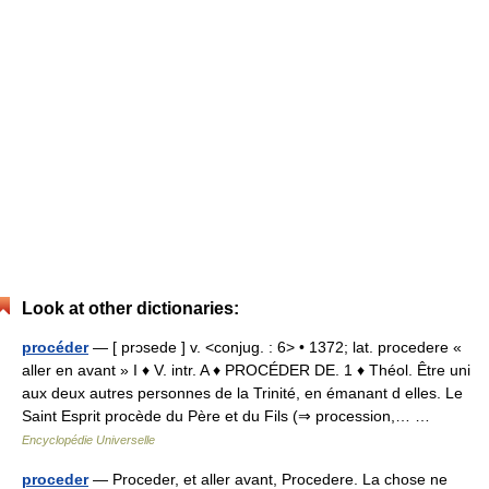
Look at other dictionaries:
procéder
— [ prɔsede ] v. <conjug. : 6> • 1372; lat. procedere «
aller en avant » I ♦ V. intr. A ♦ PROCÉDER DE. 1 ♦ Théol. Être uni
aux deux autres personnes de la Trinité, en émanant d elles. Le
Saint Esprit procède du Père et du Fils (⇒ procession,… …
Encyclopédie Universelle
proceder
— Proceder, et aller avant, Procedere. La chose ne