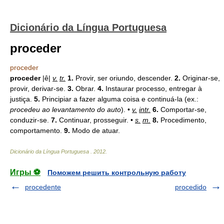
Dicionário da Língua Portuguesa
proceder
proceder
proceder
|ê|
v.
tr.
1.
Provir, ser oriundo, descender.
2.
Originar-se,
provir, derivar-se.
3.
Obrar.
4.
Instaurar processo, entregar à
justiça.
5.
Principiar a fazer alguma coisa e continuá-la (ex.:
procedeu ao levantamento do auto
). •
v.
intr.
6.
Comportar-se,
conduzir-se.
7.
Continuar, prosseguir. •
s.
m.
8.
Procedimento,
comportamento.
9.
Modo de atuar.
Dicionário da Língua Portuguesa
.
2012
.
Игры ⚽
Поможем решить контрольную работу
procedente
procedido