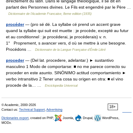
directement du latin. Dans le langage théologique, il se dit en
parlant des Personnes divines. Le Fils est engendré par le Père …
Dictionnaire de l'Academie Francaise, 8eme edition (1935)
procéder
— (pro sé dé. La syllabe cé prend un accent grave
quand la syllabe qui suit est muette : je procède, excepté au futur
et au conditionnel : je procéderai, je procéderais) v. n.
1° Proprement, s avancer vers, d où se mettre à une besogne.
Procédons …
Dictionnaire de la Langue Française d'Émile Littré
proceder
— (Del lat. procedere, adelantar.) ► sustantivo
masculino 1 Modo de comportarse: ■ no me parece correcto su
proceder en este asunto. SINÓNIMO actitud comportamiento ►
verbo intransitivo 2 Tener una cosa su origen en otra: ■ el vino
procede de la… …
Enciclopedia Universal
© Academic, 2000-2026
18+
Contact us:
Technical Support
,
Advertising
Dictionaries export
, created on PHP,
Joomla,
Drupal,
WordPress,
MODx.