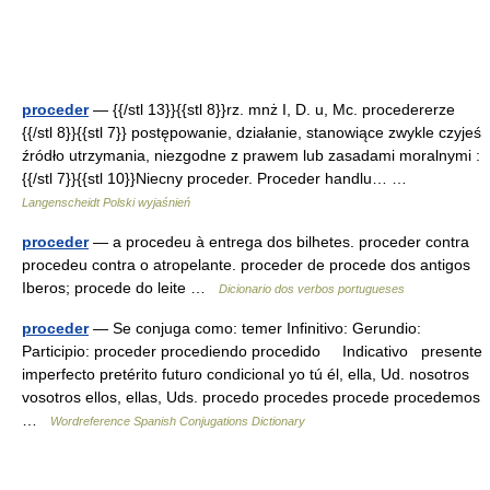
proceder
— {{/stl 13}}{{stl 8}}rz. mnż I, D. u, Mc. procedererze
{{/stl 8}}{{stl 7}} postępowanie, działanie, stanowiące zwykle czyjeś
źródło utrzymania, niezgodne z prawem lub zasadami moralnymi :
{{/stl 7}}{{stl 10}}Niecny proceder. Proceder handlu… …
Langenscheidt Polski wyjaśnień
proceder
— a procedeu à entrega dos bilhetes. proceder contra
procedeu contra o atropelante. proceder de procede dos antigos
Iberos; procede do leite …
Dicionario dos verbos portugueses
proceder
— Se conjuga como: temer Infinitivo: Gerundio:
Participio: proceder procediendo procedido Indicativo presente
imperfecto pretérito futuro condicional yo tú él, ella, Ud. nosotros
vosotros ellos, ellas, Uds. procedo procedes procede procedemos
…
Wordreference Spanish Conjugations Dictionary